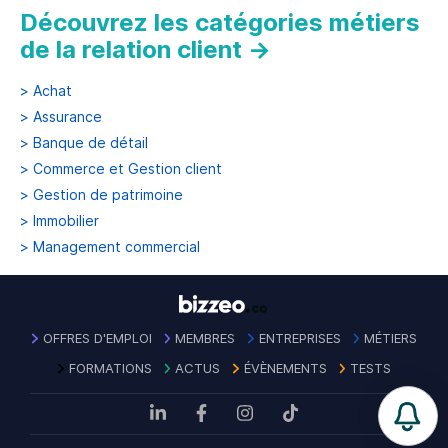
Découvrez les catégories métiers
de la relation client
→
>
Achat
>
Assurance
>
Banque de détail
>
Commerce et Gestion client
>
Gestion de patrimoine
>
Immobilier
>
Management commercial
OFFRES D'EMPLOI
MEMBRES
ENTREPRISES
MÉTIERS
FORMATIONS
ACTUS
ÉVÈNEMENTS
TESTS