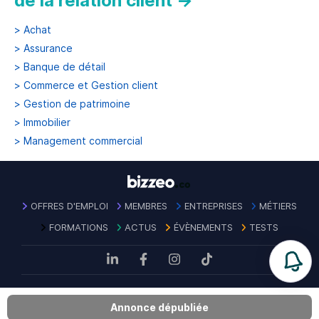
de la relation client
→
>
Achat
>
Assurance
>
Banque de détail
>
Commerce et Gestion client
>
Gestion de patrimoine
>
Immobilier
>
Management commercial
OFFRES D'EMPLOI
MEMBRES
ENTREPRISES
MÉTIERS
FORMATIONS
ACTUS
ÉVÈNEMENTS
TESTS
Mentions
Politique de confidentialité des
Contact
|
|
CGU
|
Annonce dépubliée
légales
données