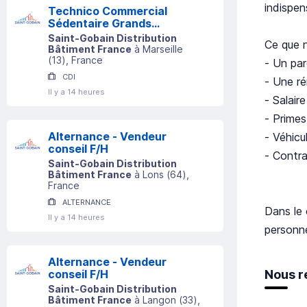
indispen
Technico Commercial
Sédentaire Grands
Comptes (h/f)
Saint-Gobain Distribution
Ce que n
Bâtiment France
à
Marseille
(
13
)
, France
- Un par
CDI
- Une ré
Il y a 14 heures
- Salair
- Prime
Alternance - Vendeur
- Véhicu
conseil F/H
- Contr
Saint-Gobain Distribution
Bâtiment France
à
Lons
(
64
)
,
France
ALTERNANCE
Dans le 
Il y a 14 heures
personn
Alternance - Vendeur
Nous r
conseil F/H
Saint-Gobain Distribution
Bâtiment France
à
Langon
(
33
)
,