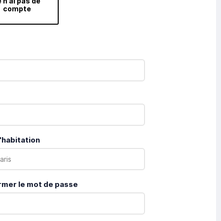
 n’ai pas de
compte
'habitation
rmer le mot de passe