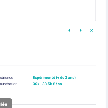
périence
Expérimenté (+ de 3 ans)
munération
30k - 33.5k € / an
iée