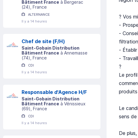
Bâtiment France
à
Bergerac
(
24
)
, France
ALTERNANCE
? Vos mi
Il y a 14 heures
- Prospe
- Consei
Chef de site (F/H)
filtrati
Saint-Gobain Distribution
- Établi
Bâtiment France
à
Annemasse
- Travai
(
74
)
, France
CDI
?
Il y a 14 heures
Le profi
commerce
produits
Responsable d'Agence H/F
Saint-Gobain Distribution
Bâtiment France
à
Vénissieux
Le candi
(
69
)
, France
sens de 
CDI
Il y a 14 heures
De plus,