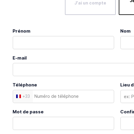
Je
J'ai un compte
Prénom
Nom
E-mail
Téléphone
Lieu d
+
33
Mot de passe
Confi