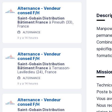
Alternance - Vendeur
conseil F/H
Descri
Saint-Gobain Distribution
Bâtiment France
à
Pineuilh
(
33
)
,
France
Manpowe
ALTERNANCE
permane
Il y a 14 heures
Combina
spécifiq
Alternance - Vendeur
formatio
conseil F/H
Saint-Gobain Distribution
Bâtiment France
à
Terrasson-
Missio
Lavilledieu
(
24
)
, France
ALTERNANCE
Il y a 14 heures
Technic
Poste b
Vous ave
Alternance - Vendeur
conseil F/H
Nous rec
Saint-Gobain Distribution
région t