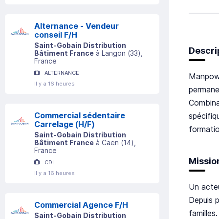
Alternance - Vendeur
conseil F/H
Saint-Gobain Distribution
Descri
Bâtiment France
à
Langon
(
33
)
,
France
ALTERNANCE
Manpowe
Il y a 16 heures
permane
Combina
Commercial sédentaire
spécifiq
Carrelage (H/F)
formatio
Saint-Gobain Distribution
Bâtiment France
à
Caen
(
14
)
,
France
Missio
CDI
Il y a 16 heures
Un acteu
Depuis p
Commercial Agence F/H
familles
Saint-Gobain Distribution