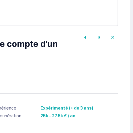
le compte d'un
périence
Expérimenté (+ de 3 ans)
munération
25k - 27.5k € / an