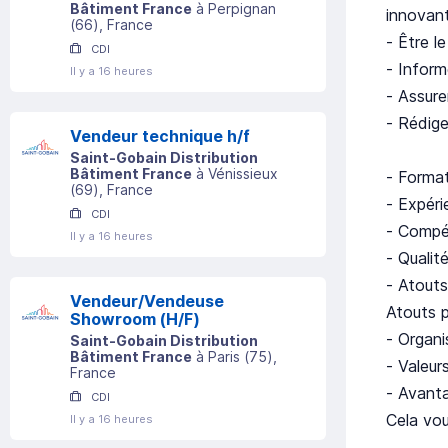
Bâtiment France
à
Perpignan
innovant
(
66
)
, France
- Être l
CDI
- Inform
Il y a 16 heures
- Assure
- Rédige
Vendeur technique h/f
Saint-Gobain Distribution
Bâtiment France
à
Vénissieux
- Format
(
69
)
, France
- Expéri
CDI
- Compét
Il y a 16 heures
- Qualit
- Atouts
Vendeur/Vendeuse
Atouts p
Showroom (H/F)
- Organi
Saint-Gobain Distribution
Bâtiment France
à
Paris
(
75
)
,
- Valeur
France
- Avanta
CDI
Cela vou
Il y a 16 heures