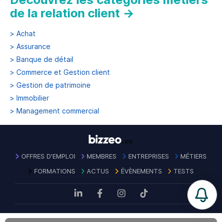
de la relation client
→
>
Achat
>
Assurance
>
Banque de détail
>
Commerce et Gestion client
>
Gestion de patrimoine
>
Immobilier
>
Management commercial
OFFRES D'EMPLOI
MEMBRES
ENTREPRISES
MÉTIERS
FORMATIONS
ACTUS
ÉVÈNEMENTS
TESTS