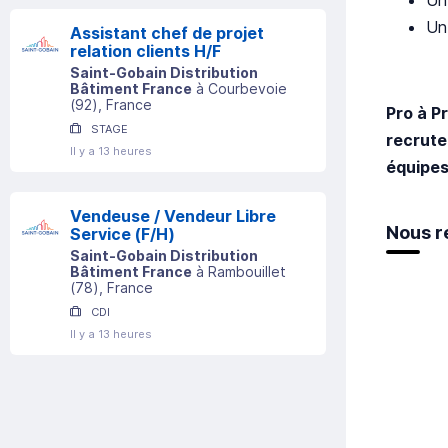
Un
Assistant chef de projet
relation clients H/F
Saint-Gobain Distribution
Bâtiment France
à
Courbevoie
(
92
)
, France
Pro à P
STAGE
recrute
Il y a 13 heures
équipe
Vendeuse / Vendeur Libre
Nous r
Service (F/H)
Saint-Gobain Distribution
Bâtiment France
à
Rambouillet
(
78
)
, France
CDI
Il y a 13 heures