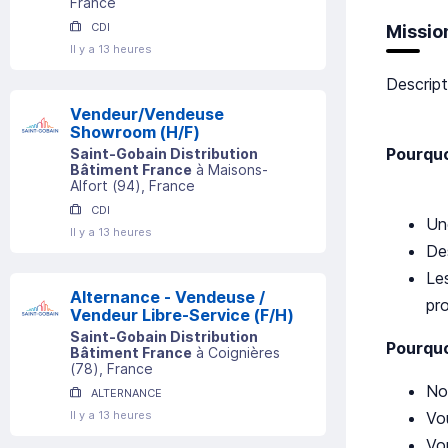
France
CDI
Missio
Il y a 13 heures
Descript
Vendeur/Vendeuse
Showroom (H/F)
Pourquo
Saint-Gobain Distribution
Bâtiment France
à
Maisons-
Alfort
(
94
)
, France
CDI
U
Il y a 13 heures
D
Le
Alternance - Vendeuse /
pro
Vendeur Libre-Service (F/H)
Saint-Gobain Distribution
Pourquo
Bâtiment France
à
Coignières
(
78
)
, France
No
ALTERNANCE
Vo
Il y a 13 heures
Vou