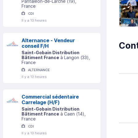
Pantaléon-de-Larche
(
19
)
,
France
CDI
Il y a 13 heures
Alternance - Vendeur
Cont
conseil F/H
Saint-Gobain Distribution
Bâtiment France
à
Langon
(
33
)
,
France
ALTERNANCE
Il y a 13 heures
Commercial sédentaire
Carrelage (H/F)
Saint-Gobain Distribution
Bâtiment France
à
Caen
(
14
)
,
France
CDI
Il y a 13 heures