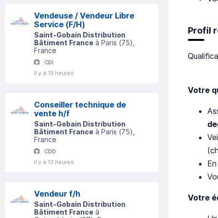
Vendeuse / Vendeur Libre
Service (F/H)
Profil
Saint-Gobain Distribution
Bâtiment France
à
Paris
(
75
)
,
France
Qualific
CDI
Il y a 13 heures
Votre q
Conseiller technique de
As
vente h/f
de
Saint-Gobain Distribution
Bâtiment France
à
Paris
(
75
)
,
Vei
France
(ch
CDD
En
Il y a 13 heures
Vou
Vendeur f/h
Votre é
Saint-Gobain Distribution
Bâtiment France
à