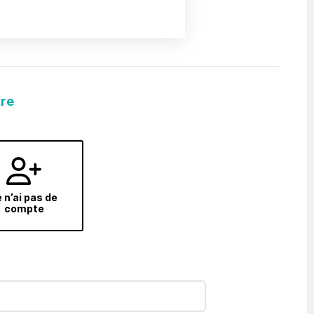
fre
 n’ai pas de
compte