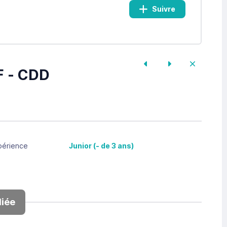
Suivre
F - CDD
périence
Junior (- de 3 ans)
iée