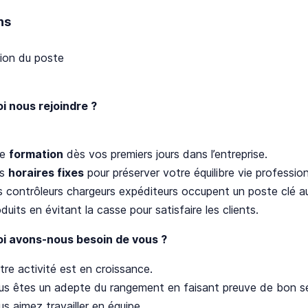
ns
ion du poste
i nous rejoindre ?
ne
formation
dès vos premiers jours dans l’entreprise.
es
horaires fixes
pour préserver votre équilibre vie profession
s contrôleurs chargeurs expéditeurs occupent un poste clé au 
duits en évitant la casse pour satisfaire les clients.
i avons-nous besoin de vous ?
tre activité est en croissance.
us êtes un adepte du rangement en faisant preuve de bon s
s aimez travailler en équipe.