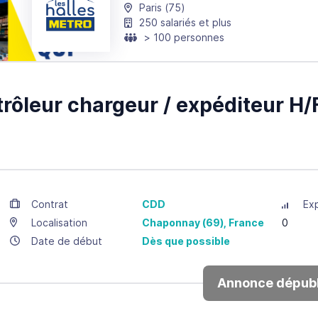
Paris
(75)
250 salariés et plus
> 100 personnes
rôleur chargeur / expéditeur H/
Contrat
CDD
Ex
Localisation
Chaponnay
(69),
France
0
Date de début
Dès que possible
Annonce dépubl