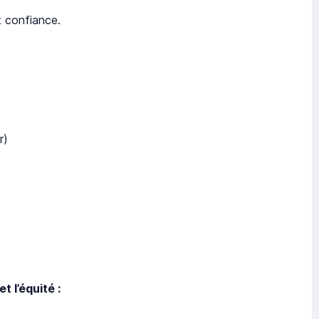
t confiance.
r)
t l’équité :