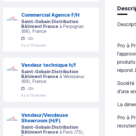
Descri
Commercial Agence F/H
Saint-Gobain Distribution
Descript
Bâtiment France
à
Perpignan
(
66
)
, France
CDI
Pro à Pr
Il y a 13 heures
l'approv
produits
Vendeur technique h/f
répond 
Saint-Gobain Distribution
Bâtiment France
à
Vénissieux
(
69
)
, France
Société 
CDI
d'une en
Il y a 13 heures
La dimen
Vendeur/Vendeuse
Pro à Pr
Showroom (H/F)
recrutem
Saint-Gobain Distribution
Bâtiment France
à
Paris
(
75
)
,