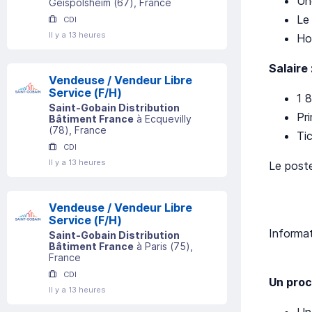
Un
Geispolsheim
(
67
)
, France
L
CDI
Il y a 13 heures
Hor
Salaire 
Vendeuse / Vendeur Libre
Service (F/H)
1 
Saint-Gobain Distribution
Pr
Bâtiment France
à
Ecquevilly
(
78
)
, France
Ti
CDI
Il y a 13 heures
Le poste
Vendeuse / Vendeur Libre
Service (F/H)
Informa
Saint-Gobain Distribution
Bâtiment France
à
Paris
(
75
)
,
France
CDI
Un proce
Il y a 13 heures
Un