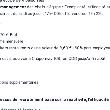
e équipe de 4 personnes
e
management
des chefs d’équipe : Exemplarité, efficacité e
aires : du lundi au jeudi : 17h- 00h et le vendredi 17h 22h
:
870 € Brut
ime mensuelle
ckets restaurants d'une valeur de 8,60 € (60% part employeu
 est à pourvoir à Chaponnay (69) en CDD jusqu'à fin août.
tions supplémentaires
ssus de recrutement basé sur la réactivité, l’efficacité e
 échange téléphonique