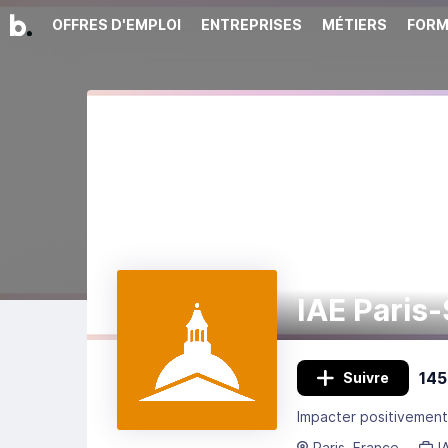
OFFRES D'EMPLOI
ENTREPRISES
MÉTIERS
FORM
IAE Paris
145
Suivre
Paris, France
I