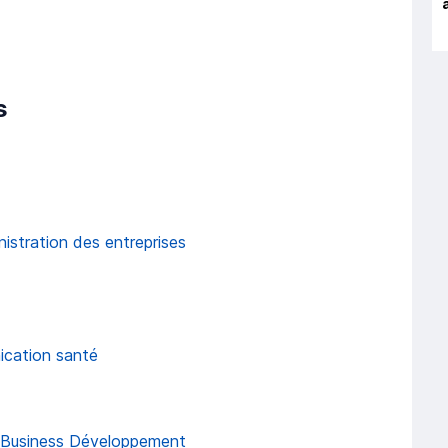
s
istration
des entreprises
cation santé
& Business Développement