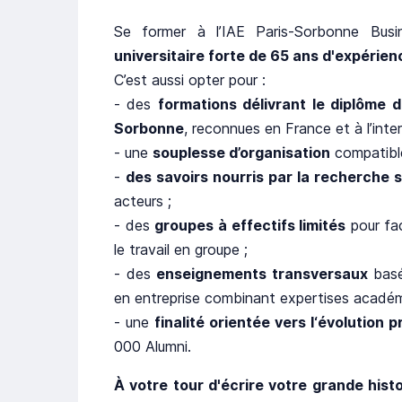
Se former à l’IAE Paris-Sorbonne Busi
universitaire forte de 65 ans d'expérien
C’est aussi opter pour :
- des
formations délivrant le diplôme d
Sorbonne
, reconnues en France et à l’inter
- une
souplesse d’organisation
compatible
-
des savoirs nourris par la recherche s
acteurs ;
- des
groupes à effectifs limités
pour fac
le travail en groupe ;
- des
enseignements transversaux
basé
en entreprise combinant expertises académi
- une
finalité orientée vers l‘évolution 
000 Alumni.
À votre tour d'écrire votre grande his