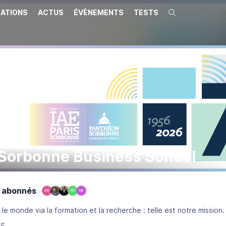
ATIONS
ACTUS
ÉVÈNEMENTS
TESTS
Recherche
-Sorbonne Business School
 abonnés
AR
RN
RB
Impacter positivement le monde via la formation et la recherche : telle est notre mission.
AE