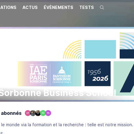
ATIONS
ACTUS
ÉVÈNEMENTS
TESTS
Recherche
-Sorbonne Business School
 abonnés
AR
RN
RB
Impacter positivement le monde via la formation et la recherche : telle est notre mission.
AE