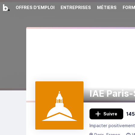
OFFRES D'EMPLOI
ENTREPRISES
MÉTIERS
FORM
IAE Paris
145
Suivre
Paris, France
I