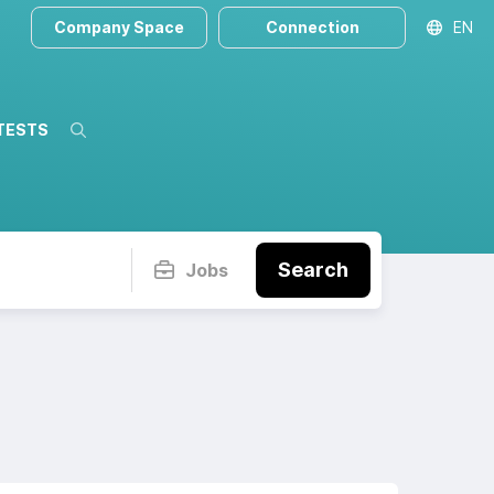
Company Space
Connection
EN
TESTS
Search
Search
Jobs