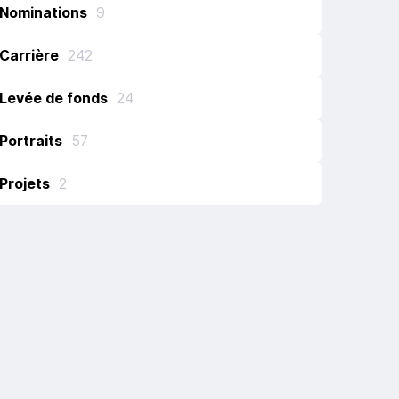
Nominations
9
Carrière
242
Levée de fonds
24
Portraits
57
Projets
2