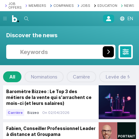
JOB
MEMBERS
COMPANIES
JOBS
EDUCATION
NEWS
OFFERS
Search
EN
Discover the news
All
Nominations
Carrière
Levée de fond
Baromètre Bizzeo : Le Top 3 des
métiers de la vente qui s'arrachent ce
mois-ci (et leurs salaires)
Bizzeo
On 02/04/2026
Carrière
Fabien, Conseiller Professionnel Leader
à distance at Groupama
PORTRAIT