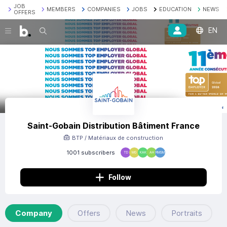
JOB
MEMBERS
COMPANIES
JOBS
EDUCATION
NEWS
OFFERS
EN
Search
Saint-Gobain Distribution Bâtiment France
BTP / Matériaux de construction
1001 subscribers
TD
MG
KAK
AH
RMSM
Follow
Company
Offers
News
Portraits