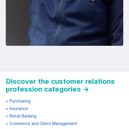
Discover the customer relations
profession categories
→
>
Purchasing
>
Insurance
>
Retail Banking
>
Commerce and Client Management