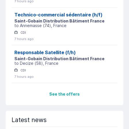
7 hours ago
Technico-commercial sédentaire (h/f)
Saint-Gobain Distribution Bâtiment France
to
Annemasse
(
74
)
, France
CDI
7 hours ago
Responsable Satellite (f/h)
Saint-Gobain Distribution Bâtiment France
to
Decize
(
58
)
, France
CDI
7 hours ago
See the offers
Latest news