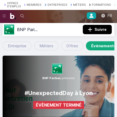
OFFRES
MEMBRES
ENTREPRISES
MÉTIERS
FORMATIONS
D'EMPLOI
FR
Recherche
BNP Paribas
Suivre
Entreprise
Métiers
Offres
Évènements
BNP Paribas
présente
#UnexpectedDay à Lyon
ÉVÈNEMENT TERMINÉ