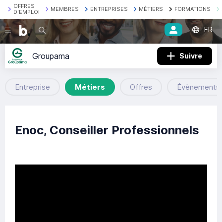
OFFRES
MEMBRES
ENTREPRISES
MÉTIERS
FORMATIONS
D'EMPLOI
FR
Recherche
Groupama
Suivre
Entreprise
Métiers
Offres
Évènements
Enoc, Conseiller Professionnels