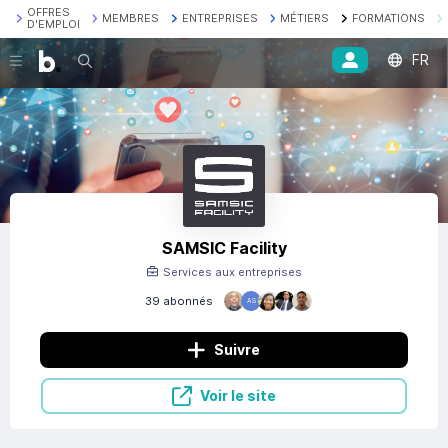
OFFRES
MEMBRES
ENTREPRISES
MÉTIERS
FORMATIONS
D'EMPLOI
FR
Recherche
SAMSIC Facility
Services aux entreprises
39 abonnés
AS
Suivre
Voir le site