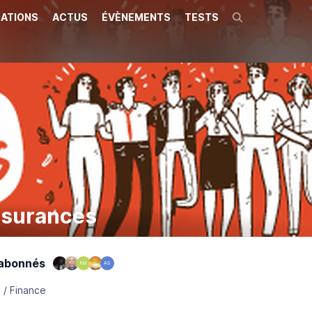
ATIONS
ACTUS
ÉVÈNEMENTS
TESTS
Recherche
ssurances
abonnés
KM
AS
 / Finance