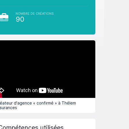
NOMBRE DE CRÉATIONS
90
éateur d'agence « confirmé » à Thélem
surances
Compétences utilisées