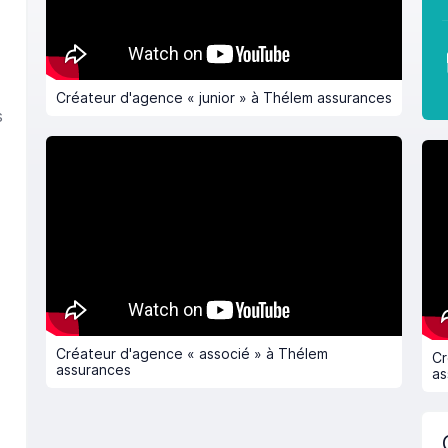
Créateur d'agence « junior » à Thélem assurances
s
Créateur d'agence « associé » à Thélem
Cr
assurances
as