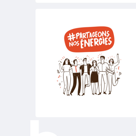
l’animation d’une équipe afin de soutenir
leur montée en compétences et les guider
vers les plus belles performances
commerciales.
En tant qu’ambassadeur de notre image
de marque, vous véhiculez nos valeurs.
Vos meilleurs atouts ? Votre leadership,
votre dynamisme et votre engagement !
Commercial dans l’âme, vous êtes guidé
par le sens du relationnel et animé par le
goût du challenge.
Si vous avez envie d’entreprendre tout en