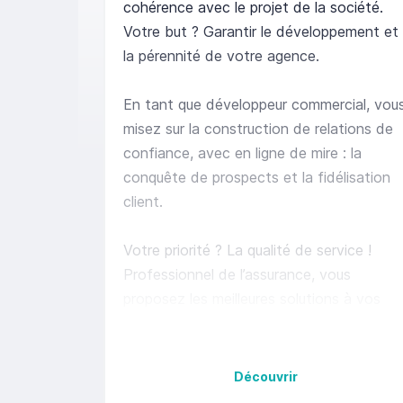
cohérence avec le projet de la société.
Votre but ? Garantir le développement et
la pérennité de votre agence.
En tant que développeur commercial, vou
misez sur la construction de relations de
confiance, avec en ligne de mire : la
conquête de prospects et la fidélisation
client.
Votre priorité ? La qualité de service !
Professionnel de l’assurance, vous
proposez les meilleures solutions à vos
clients.
Votre rôle à terme, c’est aussi celui d’un
Découvrir
manager de proximité. Au programme :