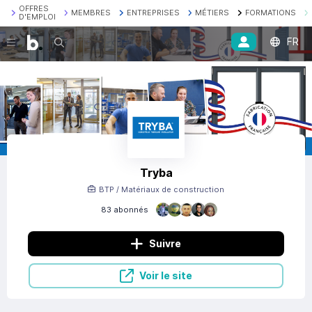
OFFRES
MEMBRES
ENTREPRISES
MÉTIERS
FORMATIONS
D'EMPLOI
FR
Recherche
Tryba
BTP / Matériaux de construction
83 abonnés
Suivre
Voir le site