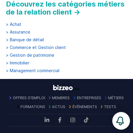
Découvrez les catégories métiers
de la relation client
→
>
Achat
>
Assurance
>
Banque de détail
>
Commerce et Gestion client
>
Gestion de patrimoine
>
Immobilier
>
Management commercial
OFFRES D'EMPLOI
MEMBRES
ENTREPRISES
MÉTIERS
FORMATIONS
ACTUS
ÉVÈNEMENTS
TESTS