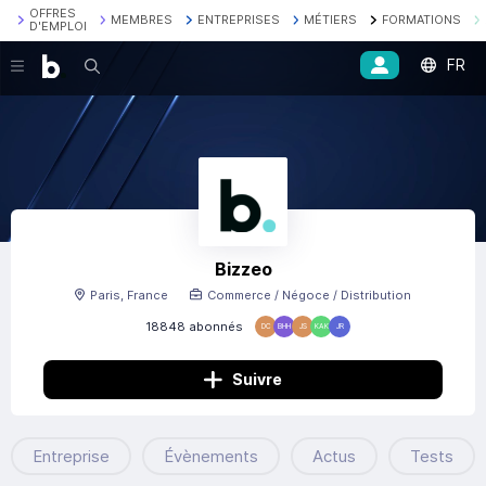
OFFRES
MEMBRES
ENTREPRISES
MÉTIERS
FORMATIONS
D'EMPLOI
FR
Recherche
Bizzeo
Paris, France
Commerce / Négoce / Distribution
18848 abonnés
DC
BHH
JS
KAK
JR
Suivre
Entreprise
Évènements
Actus
Tests