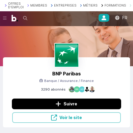
OFFRES
MEMBRES
ENTREPRISES
MÉTIERS
FORMATIONS
D'EMPLOI
FR
Recherche
BNP Paribas
Banque / Assurance / Finance
3290 abonnés
MN
AG
Suivre
Voir le site