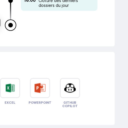
16:00
Clôture des derniers
dossiers du jour
EXCEL
POWERPOINT
GITHUB
COPILOT