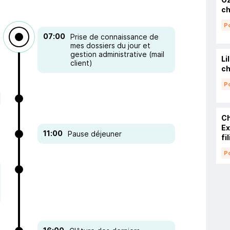
c
Po
07:00
Prise de connaissance de
mes dossiers du jour et
gestion administrative (mail
Li
client)
ch
Po
Ch
Ex
11:00
Pause déjeuner
fi
Po