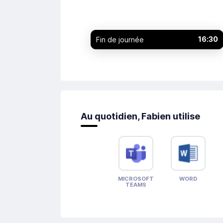
16:30
Fin de journée
Au quotidien, Fabien utilise
MICROSOFT
WORD
TEAMS