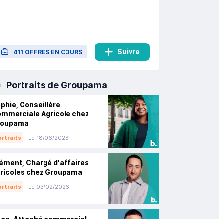
Suivre
411 OFFRES EN COURS
Portraits de Groupama
phie, Conseillère
mmerciale Agricole chez
roupama
rtraits
Le 18/06/2026
ément, Chargé d'affaires
ricoles chez Groupama
rtraits
Le 03/02/2026
an, Attaché commercial