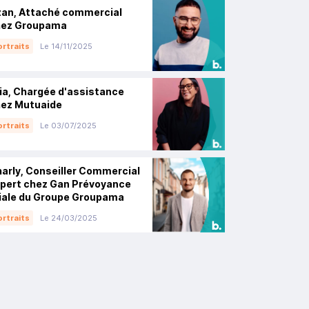
an, Attaché commercial
hez Groupama
rtraits
Le 14/11/2025
lia, Chargée d'assistance
ez Mutuaide
rtraits
Le 03/07/2025
arly, Conseiller Commercial
pert chez Gan Prévoyance
liale du Groupe Groupama
rtraits
Le 24/03/2025