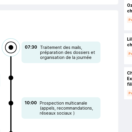
Oz
c
Po
Li
ch
07:30
Traitement des mails,
préparation des dossiers et
Po
organisation de la journée
Ch
Ex
fi
Po
10:00
Prospection multicanale
(appels, recommandations,
réseaux sociaux )