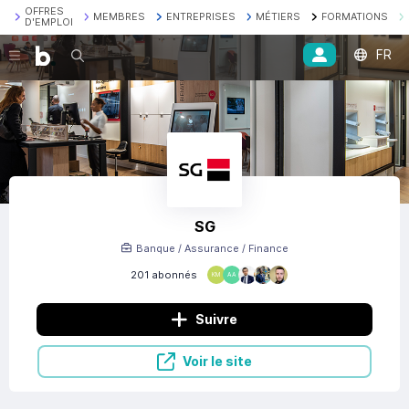
OFFRES
MEMBRES
ENTREPRISES
MÉTIERS
FORMATIONS
D'EMPLOI
FR
Recherche
SG
Banque / Assurance / Finance
201 abonnés
KM
AA
Suivre
Voir le site