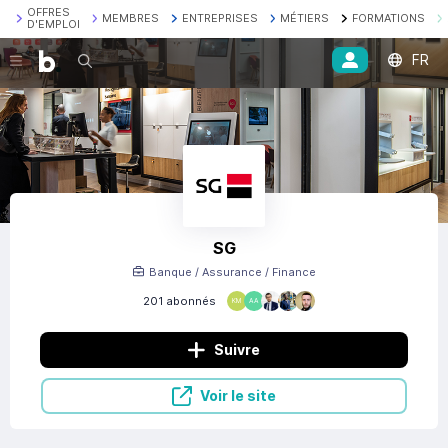
OFFRES
MEMBRES
ENTREPRISES
MÉTIERS
FORMATIONS
D'EMPLOI
FR
Recherche
SG
Banque / Assurance / Finance
201 abonnés
KM
AA
Suivre
Voir le site