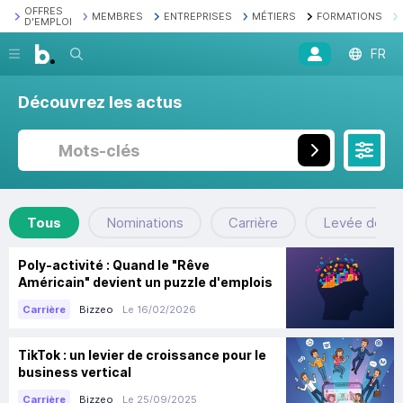
OFFRES
MEMBRES
ENTREPRISES
MÉTIERS
FORMATIONS
D'EMPLOI
Recherche
FR
Découvrez les actus
Tous
Nominations
Carrière
Levée de fo
Poly-activité : Quand le "Rêve
Américain" devient un puzzle d'emplois
Bizzeo
Le 16/02/2026
Carrière
TikTok : un levier de croissance pour le
business vertical
Bizzeo
Le 25/09/2025
Carrière