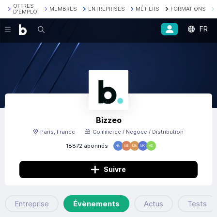
OFFRES
MEMBRES
ENTREPRISES
MÉTIERS
FORMATIONS
D'EMPLOI
FR
Recherche
Bizzeo
Paris, France
Commerce / Négoce / Distribution
18872 abonnés
HA
AB
MA
MK
MD
Suivre
Entreprise
Évènements
Actus
Tests