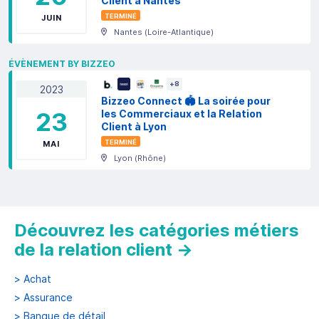
Client à Nantes
TERMINÉ
JUIN
Nantes
(
Loire-Atlantique
)
ÉVÈNEMENT BY BIZZEO
+
8
2023
Bizzeo Connect 🏟️ La soirée pour
23
les Commerciaux et la Relation
Client à Lyon
TERMINÉ
MAI
Lyon
(
Rhône
)
Découvrez les catégories métiers
de la relation client
→
>
Achat
>
Assurance
>
Banque de détail