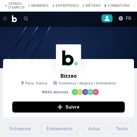
OFFRES
MEMBRES
ENTREPRISES
MÉTIERS
FORMATIONS
D'EMPLOI
FR
Recherche
Bizzeo
Paris, France
Commerce / Négoce / Distribution
18862 abonnés
EB
MC
TN
AR
MR
Suivre
Entreprise
Évènements
Actus
Tests