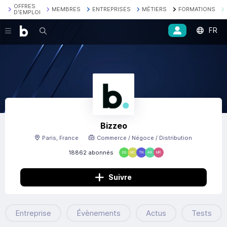
OFFRES
MEMBRES
ENTREPRISES
MÉTIERS
FORMATIONS
D'EMPLOI
FR
Recherche
Bizzeo
Paris, France
Commerce / Négoce / Distribution
18862 abonnés
EB
MC
TN
AR
MR
Suivre
Entreprise
Évènements
Actus
Tests