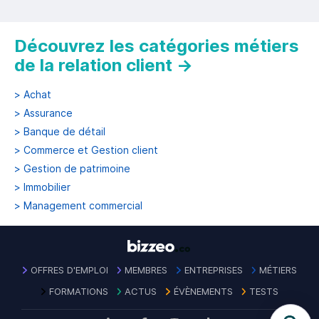
Découvrez les catégories métiers
de la relation client
→
>
Achat
>
Assurance
>
Banque de détail
>
Commerce et Gestion client
>
Gestion de patrimoine
>
Immobilier
>
Management commercial
OFFRES D'EMPLOI
MEMBRES
ENTREPRISES
MÉTIERS
FORMATIONS
ACTUS
ÉVÈNEMENTS
TESTS