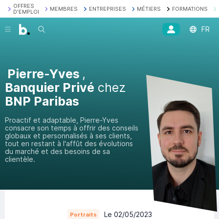
OFFRES
MEMBRES
ENTREPRISES
MÉTIERS
FORMATIONS
D'EMPLOI
Recherche
FR
Pierre-Yves
,
Banquier Privé
chez
BNP Paribas
Proactif et adaptable, Pierre-Yves
consacre son temps à offrir des conseils
globaux et personnalisés à ses clients,
tout en restant à l'affût des évolutions
du marché et des besoins de sa
clientèle.
Le 02/05/2023
Portraits