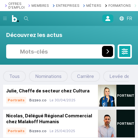
OFFRES
MEMBRES
ENTREPRISES
MÉTIERS
FORMATIONS
D'EMPLOI
Recherche
FR
Découvrez les actus
Tous
Nominations
Carrière
Levée de fo
Julie, Cheffe de secteur chez Cultura
PORTRAIT
Bizzeo.co
Le 30/04/2025
Portraits
Nicolas, Délégué Régional Commercial
chez Malakoff Humanis
PORTRAIT
Bizzeo.co
Le 25/04/2025
Portraits