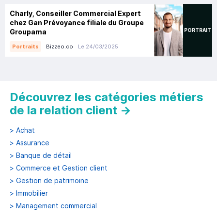
Charly, Conseiller Commercial Expert
chez Gan Prévoyance filiale du Groupe
PORTRAIT
Groupama
Bizzeo.co
Le 24/03/2025
Portraits
Découvrez les catégories métiers
de la relation client
→
>
Achat
>
Assurance
>
Banque de détail
>
Commerce et Gestion client
>
Gestion de patrimoine
>
Immobilier
>
Management commercial