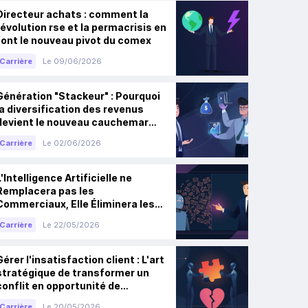
Directeur achats : comment la
révolution rse et la permacrisis en
font le nouveau pivot du comex
Carrière
Le 09/06/2026
Génération "Stackeur" : Pourquoi
la diversification des revenus
devient le nouveau cauchemar
des RH
Carrière
Le 02/06/2026
L'Intelligence Artificielle ne
Remplacera pas les
Commerciaux, Elle Éliminera les
Mauvais
Carrière
Le 22/05/2026
Gérer l'insatisfaction client : L'art
stratégique de transformer un
conflit en opportunité de
fidélisation
Carrière
Le 20/05/2026