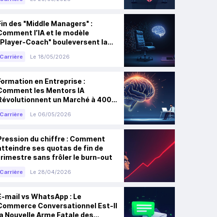
Fin des "Middle Managers" :
Comment l’IA et le modèle
"Player-Coach" bouleversent la
Tech
Carrière
Le 18/05/2026
Formation en Entreprise :
Comment les Mentors IA
Révolutionnent un Marché à 400
Milliards de Dollars
Carrière
Le 06/05/2026
Pression du chiffre : Comment
atteindre ses quotas de fin de
trimestre sans frôler le burn-out
Carrière
Le 28/04/2026
E-mail vs WhatsApp : Le
Commerce Conversationnel Est-Il
la Nouvelle Arme Fatale des