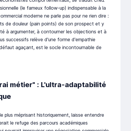
ionnelle (le fameux follow-up) indispensable à la
ommercial moderne ne parle pas pour ne rien dire :
nts de douleur (pain points) de son prospect et y
té à argumenter, à contourner les objections et à
efus successifs relève d'une forme d'empathie
n défaut agaçant, est le socle incontournable de
ai métier" : L'ultra-adaptabilité
ique
le plus méprisant historiquement, laisse entendre
serait le refuge des parcours académiques
qui pourrait improviser une négociation commerciale