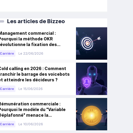
Les articles de Bizzeo
Management commercial :
Pourquoi la méthode OKR
révolutionne la fixation des
objectifs en vente B2B
Carrière
Le 22/06/2026
Cold calling en 2026 : Comment
franchir le barrage des voicebots
et atteindre les décideurs ?
Carrière
Le 15/06/2026
Rémunération commerciale :
Pourquoi le modèle du "Variable
Déplafonné" menace la
croissance des entreprises
Carrière
Le 10/06/2026