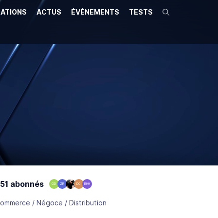
ATIONS
ACTUS
ÉVÈNEMENTS
TESTS
Recherche
51 abonnés
OD
ZR
DC
BHH
ommerce / Négoce / Distribution