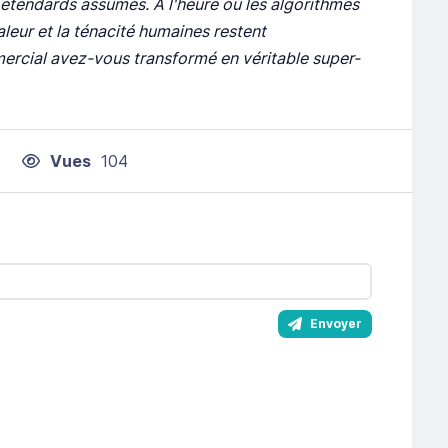
étendards assumés. À l'heure où les algorithmes
aleur et la ténacité humaines restent
mercial avez-vous transformé en véritable super-
Vues
104
Envoyer