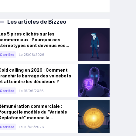
Les articles de Bizzeo
Les 5 pires clichés sur les
commerciaux : Pourquoi ces
stéréotypes sont devenus vos
meilleurs atouts de carrière
Carrière
Le 25/06/2026
Cold calling en 2026 : Comment
franchir le barrage des voicebots
et atteindre les décideurs ?
Carrière
Le 15/06/2026
Rémunération commerciale :
Pourquoi le modèle du "Variable
Déplafonné" menace la
croissance des entreprises
Carrière
Le 10/06/2026