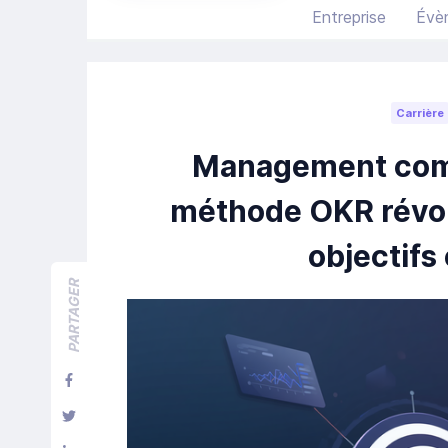
Entreprise
Évè
Carrière
Management comm
méthode OKR révolu
objectifs
PARTAGER