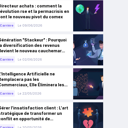
Directeur achats : comment la
révolution rse et la permacrisis en
font le nouveau pivot du comex
Carrière
Le 09/06/2026
Génération "Stackeur" : Pourquoi
la diversification des revenus
devient le nouveau cauchemar
des RH
Carrière
Le 02/06/2026
L'Intelligence Artificielle ne
Remplacera pas les
Commerciaux, Elle Éliminera les
Mauvais
Carrière
Le 22/05/2026
Gérer l'insatisfaction client : L'art
stratégique de transformer un
conflit en opportunité de
fidélisation
Carrière
Le 20/05/2026