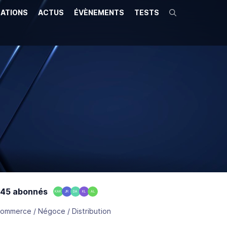
ATIONS
ACTUS
ÉVÈNEMENTS
TESTS
Recherche
45 abonnés
KAK
JR
DA
KL
AL
ommerce / Négoce / Distribution