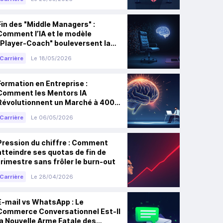
Fin des "Middle Managers" :
Comment l’IA et le modèle
"Player-Coach" bouleversent la
Tech
Carrière
Le 18/05/2026
Formation en Entreprise :
Comment les Mentors IA
Révolutionnent un Marché à 400
Milliards de Dollars
Carrière
Le 06/05/2026
Pression du chiffre : Comment
atteindre ses quotas de fin de
trimestre sans frôler le burn-out
Carrière
Le 28/04/2026
E-mail vs WhatsApp : Le
Commerce Conversationnel Est-Il
la Nouvelle Arme Fatale des