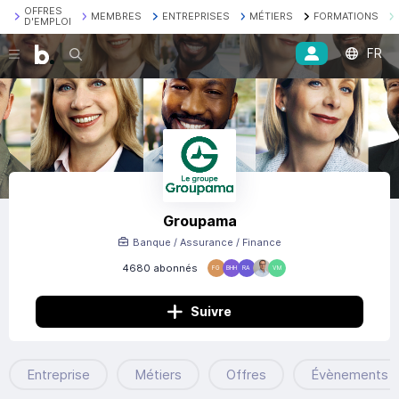
OFFRES
MEMBRES
ENTREPRISES
MÉTIERS
FORMATIONS
D'EMPLOI
FR
Recherche
Groupama
Banque / Assurance / Finance
4680 abonnés
FG
BHH
RA
VM
Suivre
Entreprise
Métiers
Offres
Évènements