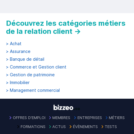
Découvrez les catégories métiers
de la relation client
→
>
Achat
>
Assurance
>
Banque de détail
>
Commerce et Gestion client
>
Gestion de patrimoine
>
Immobilier
>
Management commercial
OFFRES D'EMPLOI
MEMBRES
ENTREPRISES
MÉTIERS
FORMATIONS
ACTUS
ÉVÈNEMENTS
TESTS