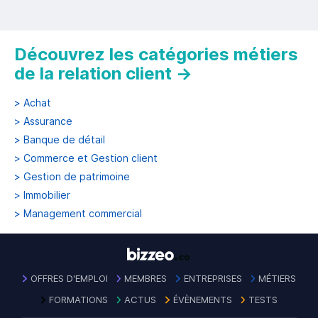
Découvrez les catégories métiers
de la relation client
→
>
Achat
>
Assurance
>
Banque de détail
>
Commerce et Gestion client
>
Gestion de patrimoine
>
Immobilier
>
Management commercial
OFFRES D'EMPLOI
MEMBRES
ENTREPRISES
MÉTIERS
FORMATIONS
ACTUS
ÉVÈNEMENTS
TESTS