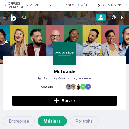
OFFRES
MEMBRES
ENTREPRISES
MÉTIERS
FORMATIONS
D'EMPLOI
FR
Recherche
Mutuaide
Banque / Assurance / Finance
663 abonnés
FG
IB
Suivre
Entreprise
Métiers
Portraits