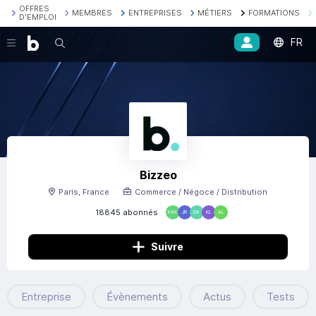
OFFRES
MEMBRES
ENTREPRISES
MÉTIERS
FORMATIONS
D'EMPLOI
FR
Recherche
Bizzeo
Paris, France
Commerce / Négoce / Distribution
18845 abonnés
KAK
JR
DA
KL
AL
Suivre
Entreprise
Évènements
Actus
Tests