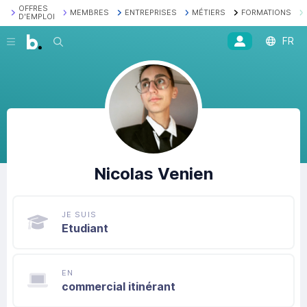
OFFRES
MEMBRES
ENTREPRISES
MÉTIERS
FORMATIONS
D'EMPLOI
FR
Recherche
Nicolas
Venien
JE SUIS
Etudiant
EN
commercial itinérant