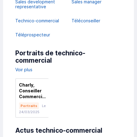
Sales development
Sales manager
representative
Technico-commercial
Téléconseiller
Téléprospecteur
Portraits de technico-
commercial
Voir plus
Charly,
Conseiller
Commercial
Expert chez
Portraits
Le
Gan
24/03/2025
Prévoyance
filiale du
Groupe
Actus technico-commercial
Groupama