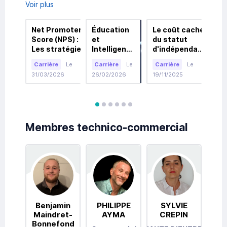
Voir plus
Net Promoter
Éducation
Le coût caché
La 
Score (NPS) :
et
du statut
Com
Les stratégies
Intelligence
d'indépendant
Gui
incontournables
Artificielle :
: Démystifier
Com
Carrière
Le
Carrière
Le
Carrière
Le
Car
pour
Comment
la liberté du
Bât
31/03/2026
26/02/2026
19/11/2025
20/1
transformer vos
l'IA Devient
freelance
Sol
clients en
le Nouveau
commercial
Acc
ambassadeurs
Cerveau
vot
Sous-
avis
avis
avis
avis
avis
avis
Traitant
Membres technico-commercial
des
Étudiants
Benjamin
PHILIPPE
SYLVIE
Es
Maindret-
AYMA
CREPIN
Bonnefond