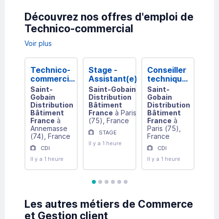
Découvrez nos offres d'emploi de
Technico-commercial
Voir plus
Technico-
Stage -
Conseiller
Alt
commercial
Assistant(e)
technique
–
sédentaire
Technico-
de vente
Tec
Saint-
Saint-Gobain
Saint-
Blo
(h/f)
Commercial(e)
menuiserie
com
Gobain
Distribution
Gobain
alt
Sédentaire -
h/f
H/F
Distribution
Bâtiment
Distribution
Bâtiment
France
à
Paris
Bâtiment
Grands
France
à
(
75
)
, France
France
à
Il y 
Comptes (F/H)
Annemasse
Paris
(
75
)
,
STAGE
(
74
)
, France
France
Il y a 1 heure
CDI
CDI
Il y a 1 heure
Il y a 1 heure
avis
avis
avis
avis
avis
avis
Les autres métiers de Commerce
et Gestion client