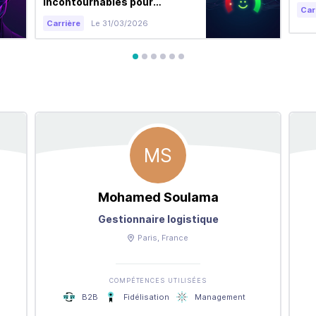
incontournables pour
Car
transformer vos clients en
Carrière
Le 31/03/2026
ambassadeurs
avis
avis
avis
avis
avis
avis
MS
Mohamed
Soulama
Gestionnaire logistique
Paris
, France
COMPÉTENCES UTILISÉES
B2B
Fidélisation
Management