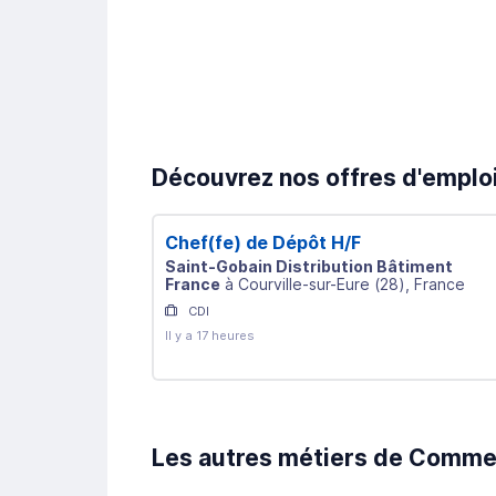
Découvrez nos offres d'emplo
Chef(fe) de Dépôt H/F
Saint-Gobain Distribution Bâtiment
France
à
Courville-sur-Eure
(
28
)
, France
CDI
Il y a 17 heures
Les autres métiers de Commer