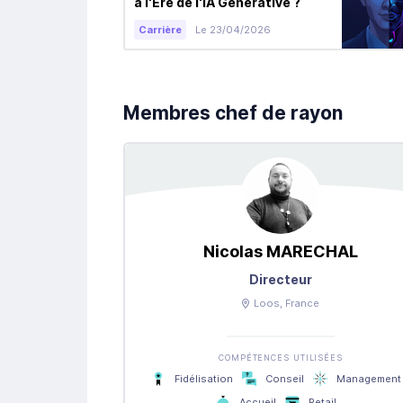
à l'Ère de l'IA Générative ?
Carrière
Le 23/04/2026
Membres chef de rayon
Nicolas
MARECHAL
Directeur
Loos
, France
COMPÉTENCES UTILISÉES
Fidélisation
Conseil
Management
Accueil
Retail