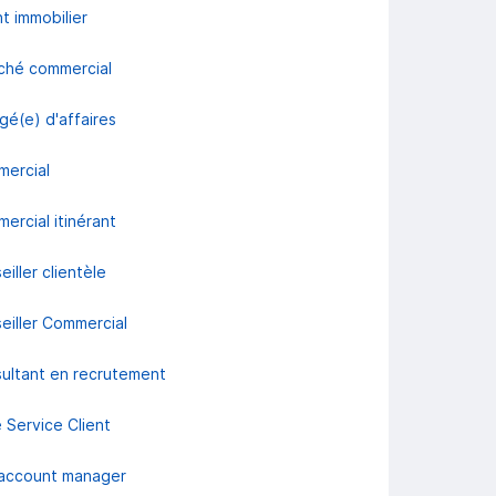
t immobilier
ché commercial
gé(e) d'affaires
ercial
ercial itinérant
iller clientèle
eiller Commercial
ultant en recrutement
 Service Client
account manager