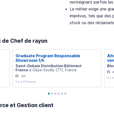
restreignant parfois les 
Le métier exige une gra
imprévus, tels que des 
stock ou des réclamatio
i de Chef de rayon
Graduate Program Responsable
Alt
Showroom f/h
ven
Saint-Gobain Distribution Bâtiment
Blo
France
à
Claye-Souilly
(
77
)
, France
CDI
Il y 
Il y a 17 heures
avis
avis
avis
avis
avis
avis
ce et Gestion client