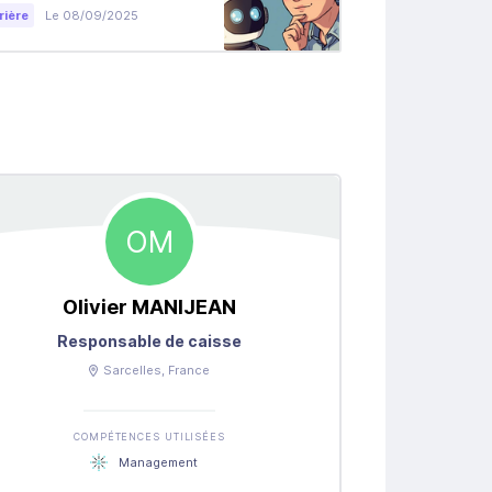
panique
rière
Le 08/09/2025
Carrière
Le 02/0
OM
Olivier
MANIJEAN
Ndri 
Responsable de caisse
Sarcelles
, France
COMPÉTENCES UTILISÉES
COM
Management