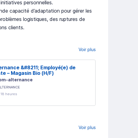
initiatives personnelles.
nde capacité d’adaptation pour gérer les
problèmes logistiques, des ruptures de
ns clients.
Voir plus
ernance &#8211; Employé(e) de
Alternance B
te – Magasin Bio (H/F)
cuisine H/F
om-alternance
Bloom-alterna
ALTERNANCE
ALTERNANCE
a 18 heures
Il y a 1 jour
Voir plus