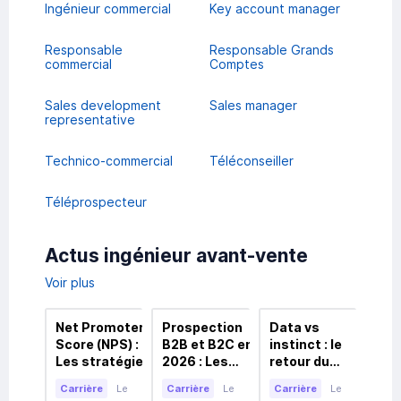
Ingénieur commercial
Key account manager
Responsable
Responsable Grands
commercial
Comptes
Sales development
Sales manager
representative
Technico-commercial
Téléconseiller
Téléprospecteur
Actus ingénieur avant-vente
Voir plus
Net Promoter
Prospection
Data vs
Réo
Score (NPS) :
B2B et B2C en
instinct : le
exp
Les stratégies
2026 : Les
retour du
bila
incontournables
Stratégies
flair
com
Carrière
Le
Carrière
Le
Carrière
Le
Car
pour
Incontournables
commercial
pré