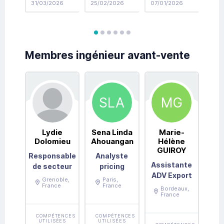
31/03/2026
25/02/2026
07/01/2026
12/1
transformer vos
pour Surmonter
clients en
des Cycles de
ambassadeurs
Vente
Interminables
avis
avis
avis
avis
avis
avis
Membres ingénieur avant-vente
SLA
MG
Lydie
Sena Linda
Marie-
Ma
Dolomieu
Ahouangan
Hélène
E
GUIROY
N
Responsable
Analyste
Assistante
de secteur
pricing
ADV Export
Grenoble
,
Paris
,
Te
France
France
Bordeaux
,
comm
France
Ing
d'
COMPÉTENCES
COMPÉTENCES
UTILISÉES
UTILISÉES