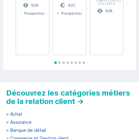
COMPÉTENCES
UTILISÉES
B2B
B2C
B2B
Prospection
Prospection
Management
Conseil
CO
UT
Expertise
Négociation
technique
P
F
avis
avis
avis
avis
avis
avis
avis
avis
M
N
Découvrez les catégories métiers
de la relation client
→
>
Achat
>
Assurance
>
Banque de détail
>
Commerce et Gestion client