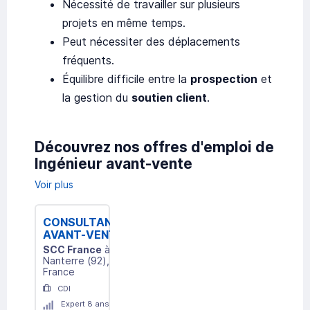
Nécessité de travailler sur plusieurs
projets en même temps.
Peut nécessiter des déplacements
fréquents.
Équilibre difficile entre la
prospection
et
la gestion du
soutien client
.
Découvrez nos offres d'emploi de
Ingénieur avant-vente
Voir plus
CONSULTANT(E)
AVANT-VENTE
AUDIOVISUEL
SCC France
à
H/F
Nanterre
(
92
)
,
France
CDI
Expert 8 ans et +